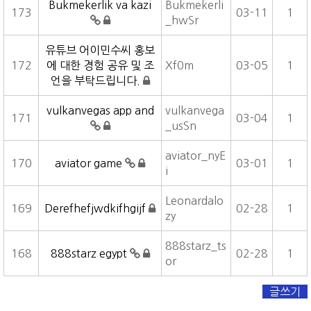
Bukmekerlik va kazi
Bukmekerli
173
03-11
1
_hwSr
유튜브 어이민수씨 홍보
172
에 대한 경험 공유 및 조
Xf0m
03-05
1
언을 부탁드립니다.
vulkanvegas app and
vulkanvega
171
03-04
1
_usSn
aviator_nyE
170
aviator game
03-01
1
i
Leonardalo
169
Derefhefjwdkifhgijf
02-28
1
zy
888starz_ts
168
888starz egypt
02-28
1
or
글쓰기