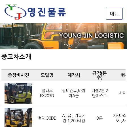
메뉴
중고차소개
규격(톤
중장비사진
모델명
제작사
형
수)
클라크
정비완료,타이
디젤2톤.2
사이
FX203D
어A급
단마스트
A+급 , 가동시
2단마스
현대 30DE
3톤
간 1,200시간
어 ,