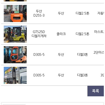
두산
두산
디젤2.5톤
자동발
D25S-3
GTS25D
마스트2
클라크
디젤2.5톤
디젤지게차
2단마스
D30S-5
두산
디젤3톤
D30S-5
두산
디젤3톤
3
목록